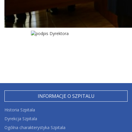
INFORMACJE O SZPITALU
Historia Szpitala
Dyrekcja Szpitala
Ogólna charakterystyka Szpitala