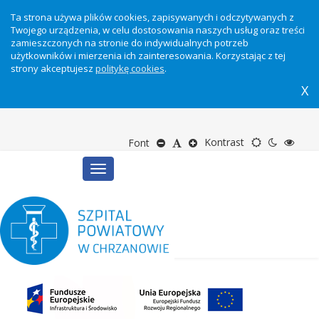
Ta strona używa plików cookies, zapisywanych i odczytywanych z
Twojego urządzenia, w celu dostosowania naszych usług oraz treści
zamieszczonych na stronie do indywidualnych potrzeb
użytkowników i mierzenia ich zainteresowania. Korzystając z tej
strony akceptujesz
politykę cookies
.
X
Motyw
Tryb
Tryb
Zmniejsz
Domyślny
Zwiększ
Kontrast
Font
Toggle
domyślny
nocny
wyso
rozmiar
rozmiar
rozmiar
navigation
kontr
tekstu
tekstu
tekstu