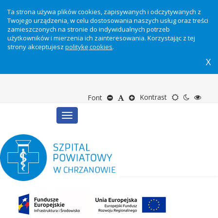
Ta strona używa plików cookies, zapisywanych i odczytywanych z
Twojego urządzenia, w celu dostosowania naszych usług oraz treści
zamieszczonych na stronie do indywidualnych potrzeb
użytkowników i mierzenia ich zainteresowania. Korzystając z tej
strony akceptujesz
politykę cookies
.
X
Motyw
Tryb
Tryb
Zmniejsz
Domyślny
Zwiększ
Kontrast
Font
Toggle
domyślny
nocny
wyso
rozmiar
rozmiar
rozmiar
navigation
kontr
tekstu
tekstu
tekstu