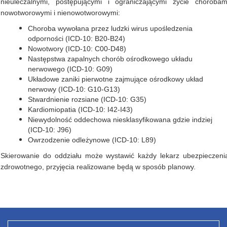
nieuleczalnymi, postępującymi i ograniczającymi życie chorobam
nowotworowymi i nienowotworowymi:
Choroba wywołana przez ludzki wirus upośledzenia
odporności (ICD-10: B20-B24)
Nowotwory (ICD-10: C00-D48)
Następstwa zapalnych chorób ośrodkowego układu
nerwowego (ICD-10: G09)
Układowe zaniki pierwotne zajmujące ośrodkowy układ
nerwowy (ICD-10: G10-G13)
Stwardnienie rozsiane (ICD-10: G35)
Kardiomiopatia (ICD-10: I42-I43)
Niewydolność oddechowa niesklasyfikowana gdzie indziej
(ICD-10: J96)
Owrzodzenie odleżynowe (ICD-10: L89)
Skierowanie do oddziału może wystawić każdy lekarz ubezpieczeni
zdrowotnego, przyjęcia realizowane będą w sposób planowy.