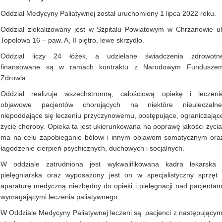
Oddział Medycyny Paliatywnej został uruchomiony 1 lipca 2022 roku.
Oddział zlokalizowany jest w Szpitalu Powiatowym w Chrzanowie ul
Topolowa 16 – paw. A, II piętro, lewe skrzydło.
Oddział liczy 24 łóżek, a udzielane świadczenia zdrowotn
finansowane są w ramach kontraktu z Narodowym Fundusze
Zdrowia
Oddział realizuje wszechstronną, całościową opiekę i leczeni
objawowe pacjentów chorujących na niektóre nieuleczalne
niepoddające się leczeniu przyczynowemu, postępujące, ograniczając
życie choroby. Opieka ta jest ukierunkowana na poprawę jakości życia
ma na celu zapobieganie bólowi i innym objawom somatycznym ora
łagodzenie cierpień psychicznych, duchowych i socjalnych.
W oddziale zatrudniona jest wykwalifikowana kadra lekarska 
pielęgniarska oraz wyposażony jest on w specjalistyczny sprzęt 
aparaturę medyczną niezbędny do opieki i pielęgnacji nad pacjentam
wymagającymi leczenia paliatywnego.
W Oddziale Medycyny Paliatywnej leczeni są pacjenci z następującym