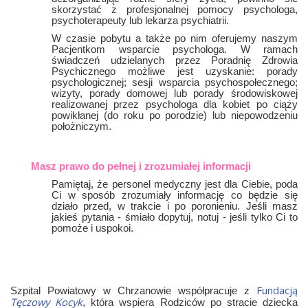
skorzystać z profesjonalnej pomocy psychologa,
psychoterapeuty lub lekarza psychiatrii.
W czasie pobytu a także po nim oferujemy naszym
Pacjentkom wsparcie psychologa. W ramach
świadczeń udzielanych przez Poradnię Zdrowia
Psychicznego możliwe jest uzyskanie: porady
psychologicznej; sesji wsparcia psychospołecznego;
wizyty, porady domowej lub porady środowiskowej
realizowanej przez psychologa dla kobiet po ciąży
powikłanej (do roku po porodzie) lub niepowodzeniu
położniczym.
Masz prawo do pełnej i zrozumiałej informacji
Pamiętaj, że personel medyczny jest dla Ciebie, poda
Ci w sposób zrozumiały informację co będzie się
działo przed, w trakcie i po poronieniu. Jeśli masz
jakieś pytania - śmiało dopytuj, notuj - jeśli tylko Ci to
pomoże i uspokoi.
Fundacją
Szpital Powiatowy w Chrzanowie współpracuje z
Tęczowy Kocyk
, która wspiera Rodziców po stracie dziecka