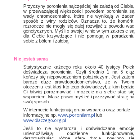
Przyczyny poronienia najczęściej nie zależą od Ciebie,
w przeważającej większości powodem poronienia są
wady chromosomalne, które nie wynikają w żaden
sposób z winy rodziców. Oznacza to, że komórki
rozrodcze nie mogły się dalej rozwijać z powodu wad
genetycznych. Myśli o swojej winie w tym zakresie są
dla Ciebie krzywdzące i nie pomogą w poradzeniu
sobie z bólem i żałobą.
Nie jesteś sama
Statystycznie każdego roku około 40 tysięcy Polek
doświadcza poronienia. Czyli średnio 1 na 5 ciąż
kończy się niepowodzeniem położniczym. Jest zatem
bardzo duże prawdopodobnieństwo, że w Twoim
otoczeniu jest ktoś kto tego doświadczył, z kim będzie
Ci łatwiej porozmawiać i możecie dla siebie stać się
wsparciem. Masz prawo myśleć i przeżywać stratę na
swój sposób.
W internecie funkcjonują grupy wsparcia oraz portale
www.poronilam.pl
informacyjne np.
lub
www.dlaczego.org.pl
Jeśli to nie wystarcza i doświadczane emocje
uniemożliwiają codzienne funkcjonowanie,
dezorganizując różne sfery życia, powinno sie