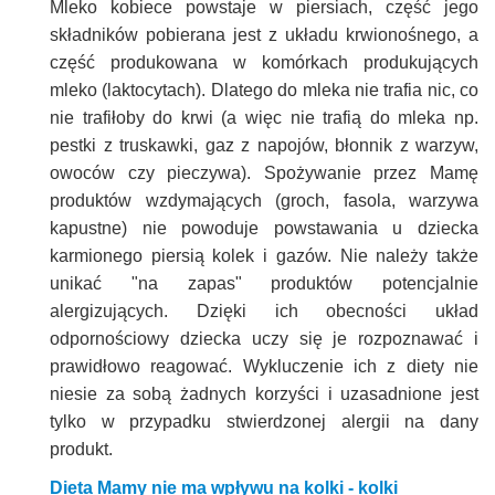
Mleko kobiece powstaje w piersiach, część jego
składników pobierana jest z układu krwionośnego, a
część produkowana w komórkach produkujących
mleko (laktocytach). Dlatego do mleka nie trafia nic, co
nie trafiłoby do krwi (a więc nie trafią do mleka np.
pestki z truskawki, gaz z napojów, błonnik z warzyw,
owoców czy pieczywa). Spożywanie przez Mamę
produktów wzdymających (groch, fasola, warzywa
kapustne) nie powoduje powstawania u dziecka
karmionego piersią kolek i gazów. Nie należy także
unikać "na zapas" produktów potencjalnie
alergizujących. Dzięki ich obecności układ
odpornościowy dziecka uczy się je rozpoznawać i
prawidłowo reagować. Wykluczenie ich z diety nie
niesie za sobą żadnych korzyści i uzasadnione jest
tylko w przypadku stwierdzonej alergii na dany
produkt.
Dieta Mamy nie ma wpływu na kolki - kolki