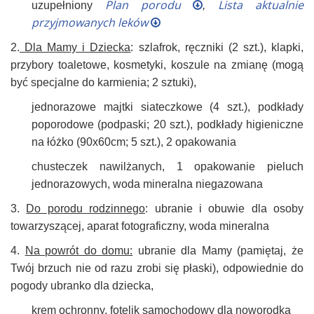
Plan porodu
Lista aktualnie
uzupełniony
,
przyjmowanych leków
2.
Dla Mamy i Dziecka
: szlafrok, ręczniki (2 szt.), klapki,
przybory toaletowe, kosmetyki, koszule na zmianę (mogą
być specjalne do karmienia; 2 sztuki),
jednorazowe majtki siateczkowe (4 szt.), podkłady
poporodowe (podpaski; 20 szt.), podkłady higieniczne
na łóżko (90x60cm; 5 szt.), 2 opakowania
chusteczek nawilżanych, 1 opakowanie pieluch
jednorazowych, woda mineralna niegazowana
3.
Do porodu rodzinnego
: ubranie i obuwie dla osoby
towarzyszącej, aparat fotograficzny, woda mineralna
4.
Na powrót do domu:
ubranie dla Mamy (pamiętaj, że
Twój brzuch nie od razu zrobi się płaski), odpowiednie do
pogody ubranko dla dziecka,
krem ochronny, fotelik samochodowy dla noworodka