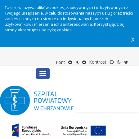
Ta strona używa plików cookies, zapisywanych i odczytywanych z
Twojego urządzenia, w celu dostosowania naszych usług oraz treści
zamieszczonych na stronie do indywidualnych potrzeb
użytkowników i mierzenia ich zainteresowania. Korzystając z tej
strony akceptujesz
politykę cookies
.
X
Motyw
Tryb
Tryb
Zmniejsz
Domyślny
Zwiększ
Kontrast
Font
Toggle
domyślny
nocny
wyso
rozmiar
rozmiar
rozmiar
navigation
kontr
tekstu
tekstu
tekstu