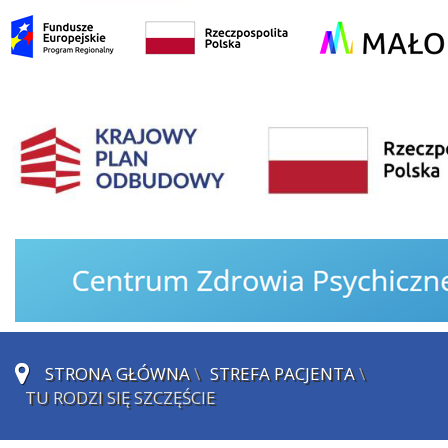
STRONA GŁÓWNA
\
STREFA PACJENTA
\
TU RODZI SIĘ SZCZĘŚCIE