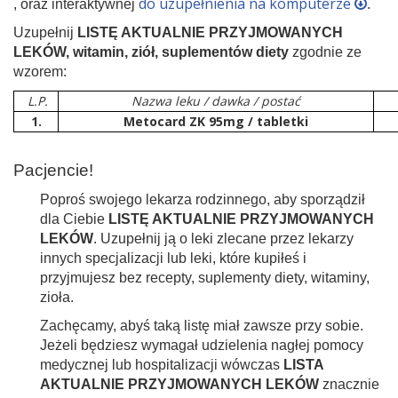
do uzupełnienia na komputerze
, oraz interaktywnej
.
Uzupełnij
LISTĘ AKTUALNIE PRZYJMOWANYCH
LEKÓW, witamin, ziół, suplementów diety
zgodnie ze
wzorem:
L.P.
Nazwa leku / dawka / postać
1.
Metocard ZK 95mg / tabletki
Pacjencie!
Poproś swojego lekarza rodzinnego, aby sporządził
dla Ciebie
LISTĘ AKTUALNIE PRZYJMOWANYCH
LEKÓW
. Uzupełnij ją o leki zlecane przez lekarzy
innych specjalizacji lub leki, które kupiłeś i
przyjmujesz bez recepty, suplementy diety, witaminy,
zioła.
Zachęcamy, abyś taką listę miał zawsze przy sobie.
Jeżeli będziesz wymagał udzielenia nagłej pomocy
medycznej lub hospitalizacji wówczas
LISTA
AKTUALNIE PRZYJMOWANYCH LEKÓW
znacznie