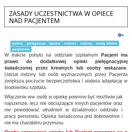
ZASADY UCZESTNICTWA W OPIECE
NAD PACJENTEM
pomoc
pielęgnacja
opieka
rodzina
rodziny
osoby bliskie
pacjentem
W trakcie pobytu na oddziale szpitalnym
Pacjent ma
prawo do dodatkowej opieki pielęgnacyjnej
świadczonej przez krewnych lub osoby wskazane
.
Udział rodziny lub osób wyznaczonych przez Pacjenta
zwiększa poczucie bezpieczeństwa i ułatwia adaptację w
środowisku szpitala.
Włączenie ww. osób w opiekę powinno być możliwie jak
najszersze, lecz nie obciążające innych pacjentów oraz
nie powodować utrudnień w działalności oddziału i
pracy personelu. Opieka świadczona jest dobrowolnie i
nie ma charakteru przymusu.