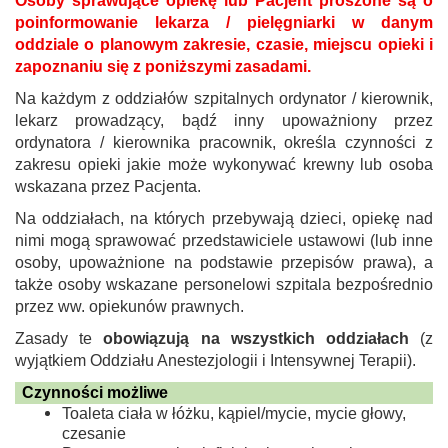
Osoby sprawujące opiekę lub Pacjent proszone są o
poinformowanie lekarza / pielęgniarki w danym
oddziale o planowym zakresie, czasie, miejscu opieki i
zapoznaniu się z poniższymi zasadami.
Na każdym z oddziałów szpitalnych ordynator / kierownik,
lekarz prowadzący, bądź inny upoważniony przez
ordynatora / kierownika pracownik, określa czynności z
zakresu opieki jakie może wykonywać krewny lub osoba
wskazana przez Pacjenta.
Na oddziałach, na których przebywają dzieci, opiekę nad
nimi mogą sprawować przedstawiciele ustawowi (lub inne
osoby, upoważnione na podstawie przepisów prawa), a
także osoby wskazane personelowi szpitala bezpośrednio
przez ww. opiekunów prawnych.
Zasady te
obowiązują na wszystkich oddziałach
(z
wyjątkiem Oddziału Anestezjologii i Intensywnej Terapii).
Czynności możliwe
Toaleta ciała w łóżku, kąpiel/mycie, mycie głowy,
czesanie