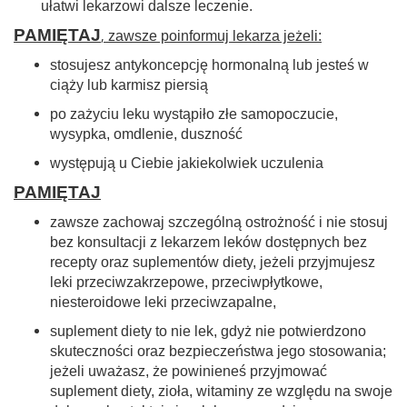
ułatwi lekarzowi dalsze leczenie.
PAMIĘTA
J
,
zawsze poinformuj lekarza jeżeli:
stosujesz antykoncepcję hormonalną lub jesteś w
ciąży lub karmisz piersią
po zażyciu leku wystąpiło złe samopoczucie,
wysypka, omdlenie, duszność
występują u Ciebie jakiekolwiek uczulenia
PAMIĘTA
J
zawsze zachowaj szczególną ostrożność i nie stosuj
bez konsultacji z lekarzem leków dostępnych bez
recepty oraz suplementów diety, jeżeli przyjmujesz
leki przeciwzakrzepowe, przeciwpłytkowe,
niesteroidowe leki przeciwzapalne,
suplement diety to nie lek, gdyż nie potwierdzono
skuteczności oraz bezpieczeństwa jego stosowania;
jeżeli uważasz, że powinieneś przyjmować
suplement diety, zioła, witaminy ze względu na swoje