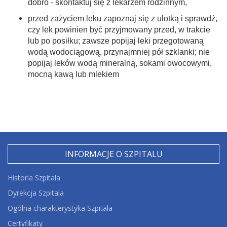
dobro - skontaktuj się z lekarzem rodzinnym,
przed zażyciem leku zapoznaj się z ulotką i sprawdź,
czy lek powinien być przyjmowany przed, w trakcie
lub po posiłku; zawsze popijaj leki przegotowaną
wodą wodociągową, przynajmniej pół szklanki; nie
popijaj leków wodą mineralną, sokami owocowymi,
mocną kawą lub mlekiem
INFORMACJE O SZPITALU
Historia Szpitala
Dyrekcja Szpitala
Ogólna charakterystyka Szpitala
Certyfikaty