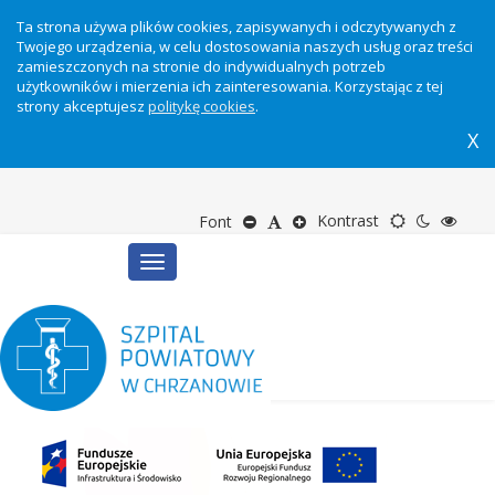
Ta strona używa plików cookies, zapisywanych i odczytywanych z
Twojego urządzenia, w celu dostosowania naszych usług oraz treści
zamieszczonych na stronie do indywidualnych potrzeb
użytkowników i mierzenia ich zainteresowania. Korzystając z tej
strony akceptujesz
politykę cookies
.
X
Motyw
Tryb
Tryb
Zmniejsz
Domyślny
Zwiększ
Kontrast
Font
Toggle
domyślny
nocny
wyso
rozmiar
rozmiar
rozmiar
navigation
kontr
tekstu
tekstu
tekstu