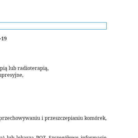
-19
ią lub radioterapią,
upresyjne,
, przechowywaniu i przeszczepianiu komórek,
a) lub lekarza POZ. Szczegółowe informacje