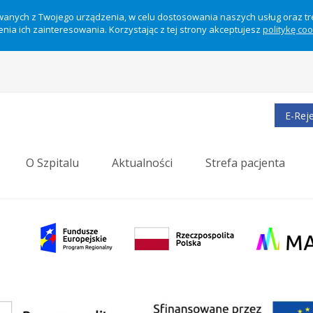
ywanych z Twojego urządzenia, w celu dostosowania naszych usług oraz t
nia ich zainteresowania. Korzystając z tej strony akceptujesz
politykę co
E-Reje
O Szpitalu
Aktualności
Strefa pacjenta