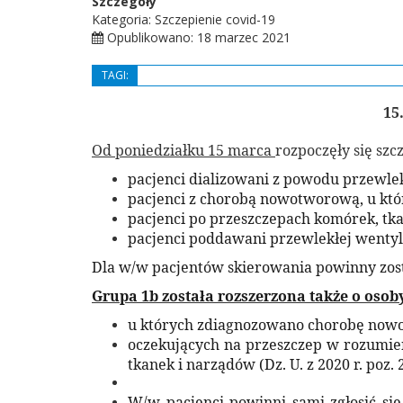
Szczegóły
Kategoria: Szczepienie covid-19
Opublikowano: 18 marzec 2021
TAGI:
15
Od poniedziałku 15 marca
rozpoczęły się szc
pacjenci dializowani z powodu przewlek
pacjenci z chorobą nowotworową, u któr
pacjenci po przeszczepach komórek, tk
pacjenci poddawani przewlekłej wentyl
Dla w/w pacjentów skierowania powinny zos
Grupa 1b została rozszerzona także o osob
u których zdiagnozowano chorobę nowot
oczekujących na przeszczep w rozumien
tkanek i narządów (Dz. U. z 2020 r.
W/w pacjenci powinni sami zgłosić si