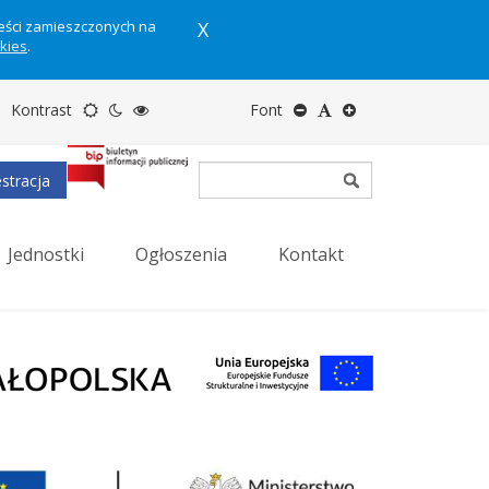
reści zamieszczonych na
X
okies
.
Motyw
Tryb
Tryb
Zmniejsz
Domyślny
Zwiększ
Kontrast
Font
domyślny
nocny
wysokiego
rozmiar
rozmiar
rozmiar
stracja
kontrastu
tekstu
tekstu
tekstu
Jednostki
Ogłoszenia
Kontakt