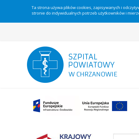
Ta strona używa plików cookies, zapisywanych i odczyt
stronie do indywidualnych potrzeb użytkowników i mierze