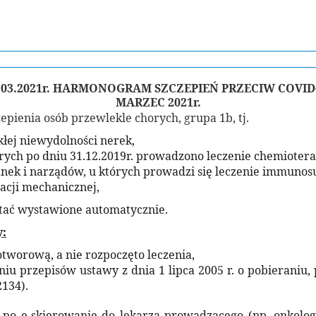
.03.2021r. HARMONOGRAM SZCZEPIEŃ PRZECIW COVID
MARZEC 2021r.
zepienia osób przewlekle chorych, grupa 1b, tj.
łej niewydolności nerek,
ych po dniu 31.12.2019r. prowadzono leczenie chemioterap
anek i narządów, u których prowadzi się leczenie immunos
acji mechanicznej,
tać wystawione automatycznie.
y:
worową, a nie rozpoczęto leczenia,
iu przepisów ustawy z dnia 1 lipca 2005 r. o pobieraniu
 poz. 2134).
ę po e-skierowanie do lekarza prowadzącego (np. onkolog