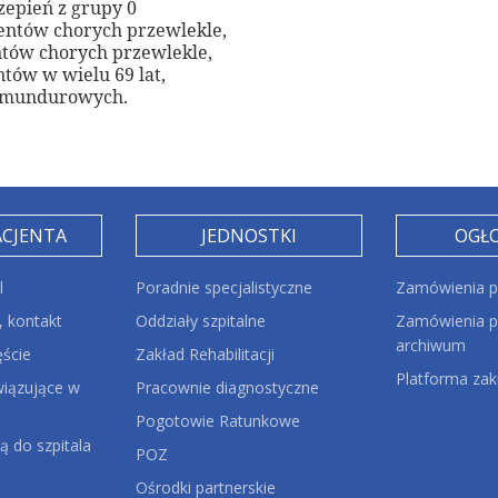
zepień z grupy 0
jentów chorych przewlekle,
ntów chorych przewlekle,
tów w wielu 69 lat,
b mundurowych.
ACJENTA
JEDNOSTKI
OGŁ
l
Poradnie specjalistyczne
Zamówienia p
 kontakt
Oddziały szpitalne
Zamówienia pu
archiwum
ęście
Zakład Rehabilitacji
Platforma za
iązujące w
Pracownie diagnostyczne
Pogotowie Ratunkowe
ą do szpitala
POZ
Ośrodki partnerskie