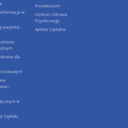
a
Prosektorium
 informacje w
Centrum Zdrowia
Psychicznego
ji pacjenta -
Apteka Szpitalna
ielania
otnych
brania dla
 Osobowych
wia
ania i
dycznych w
 Szpitalu