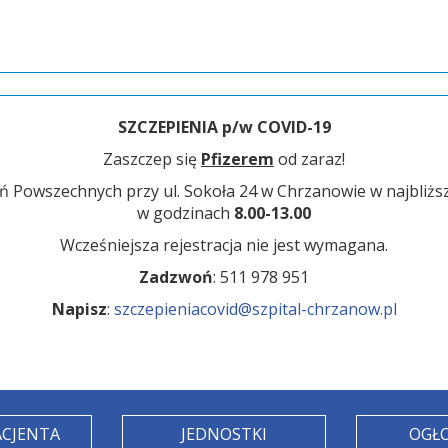
SZCZEPIENIA p/w COVID-19
Zaszczep się
Pfizerem
od zaraz!
ń Powszechnych przy ul. Sokoła 24 w Chrzanowie w najbliż
w godzinach
8.00-13.00
Wcześniejsza rejestracja nie jest wymagana.
Zadzwoń
:
511 978 951
Napisz
:
ACJENTA
JEDNOSTKI
OGŁ