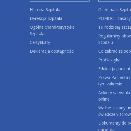
Historia Szpitala
Oceń nasz Szpita
Dyrekcja Szpitala
POMOC - zasady,
Ogólna charakterystyka
Tu rodzi się szcz
Szpitala
Regulaminy obow
Certyfikaty
Szpitalu
Deklaracja dostępności
Co zabrać ze sob
Profilaktyka
Edukacja pacjent
Prawa Pacjenta i
tym zakresie
Ankiety satysfakc
online
Ważne zasady udz
świadczeń zdrow
Dokumenty do po
pacjenta