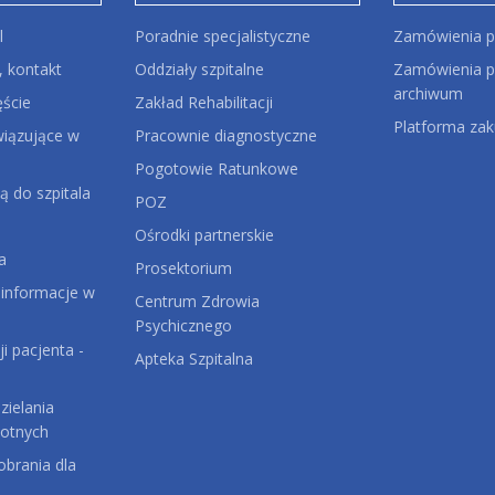
l
Poradnie specjalistyczne
Zamówienia p
 kontakt
Oddziały szpitalne
Zamówienia pu
archiwum
ęście
Zakład Rehabilitacji
Platforma za
iązujące w
Pracownie diagnostyczne
Pogotowie Ratunkowe
ą do szpitala
POZ
Ośrodki partnerskie
a
Prosektorium
 informacje w
Centrum Zdrowia
Psychicznego
ji pacjenta -
Apteka Szpitalna
ielania
otnych
brania dla