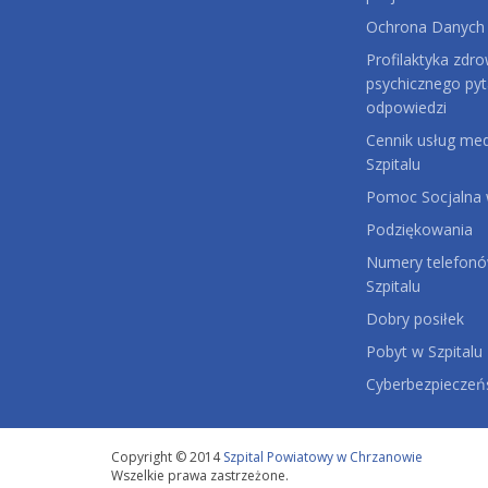
Ochrona Danych
Profilaktyka zdro
psychicznego pyt
odpowiedzi
Cennik usług me
Szpitalu
Pomoc Socjalna w
Podziękowania
Numery telefonów
Szpitalu
Dobry posiłek
Pobyt w Szpitalu
Cyberbezpiecze
Copyright © 2014
Szpital Powiatowy w Chrzanowie
Wszelkie prawa zastrzeżone.