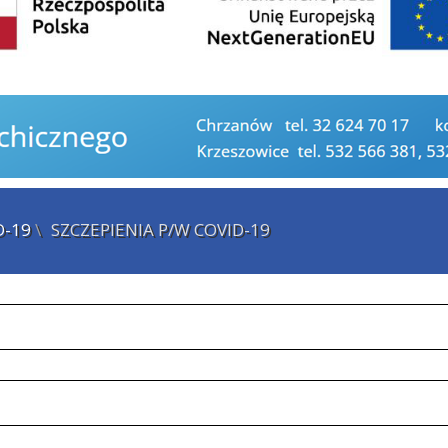
D-19
\
SZCZEPIENIA P/W COVID-19