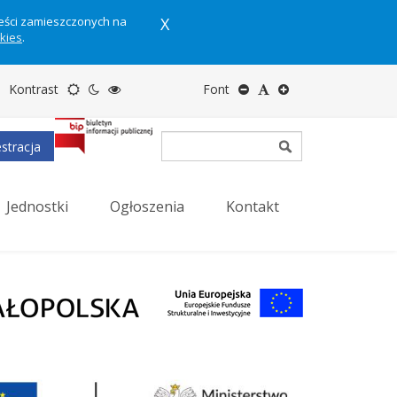
reści zamieszczonych na
X
okies
.
Motyw
Tryb
Tryb
Zmniejsz
Domyślny
Zwiększ
Kontrast
Font
domyślny
nocny
wysokiego
rozmiar
rozmiar
rozmiar
stracja
kontrastu
tekstu
tekstu
tekstu
Jednostki
Ogłoszenia
Kontakt