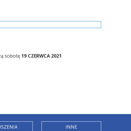
szą sobotę
19 CZERWCA 2021
OSZENIA
INNE