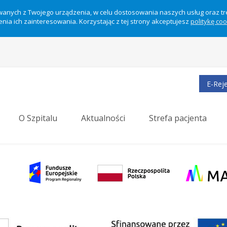
ywanych z Twojego urządzenia, w celu dostosowania naszych usług oraz t
nia ich zainteresowania. Korzystając z tej strony akceptujesz
politykę co
E-Reje
O Szpitalu
Aktualności
Strefa pacjenta