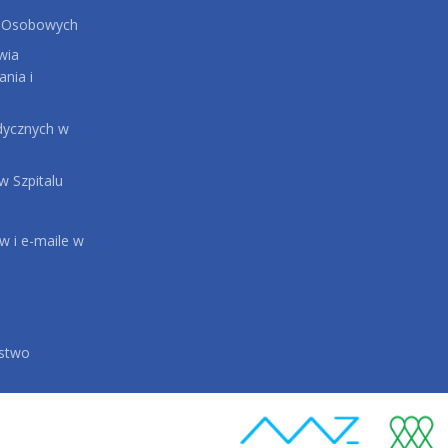
 Osobowych
wia
ania i
dycznych w
 Szpitalu
 i e-maile w
ństwo