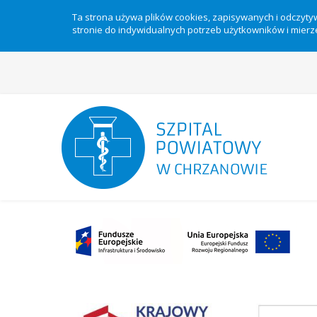
Ta strona używa plików cookies, zapisywanych i odczyt
stronie do indywidualnych potrzeb użytkowników i mierze