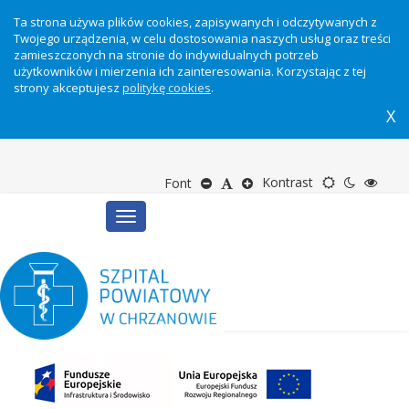
Ta strona używa plików cookies, zapisywanych i odczytywanych z
Twojego urządzenia, w celu dostosowania naszych usług oraz treści
zamieszczonych na stronie do indywidualnych potrzeb
użytkowników i mierzenia ich zainteresowania. Korzystając z tej
strony akceptujesz
politykę cookies
.
X
Motyw
Tryb
Tryb
Zmniejsz
Domyślny
Zwiększ
Kontrast
Font
Toggle
domyślny
nocny
wyso
rozmiar
rozmiar
rozmiar
navigation
kontr
tekstu
tekstu
tekstu