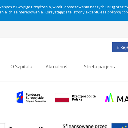
ywanych z Twojego urządzenia, w celu dostosowania naszych usług oraz t
nia ich zainteresowania. Korzystając z tej strony akceptujesz
politykę co
E-Reje
O Szpitalu
Aktualności
Strefa pacjenta