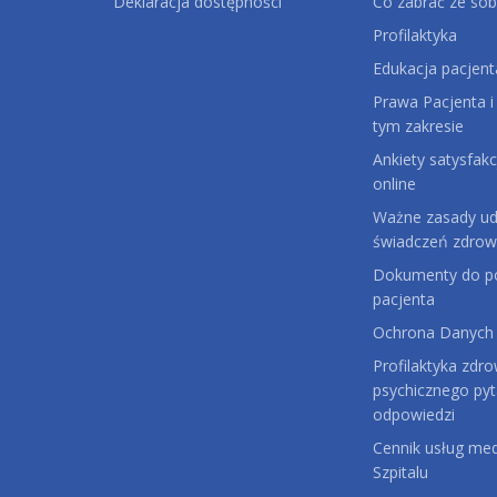
Deklaracja dostępności
Co zabrać ze sob
Profilaktyka
Edukacja pacjent
Prawa Pacjenta i
tym zakresie
Ankiety satysfakc
online
Ważne zasady udz
świadczeń zdrow
Dokumenty do po
pacjenta
Ochrona Danych
Profilaktyka zdro
psychicznego pyt
odpowiedzi
Cennik usług me
Szpitalu