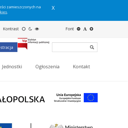
reści zamieszczonych na
X
okies
.
Motyw
Tryb
Tryb
Zmniejsz
Domyślny
Zwiększ
Kontrast
Font
domyślny
nocny
wysokiego
rozmiar
rozmiar
rozmiar
stracja
kontrastu
tekstu
tekstu
tekstu
Jednostki
Ogłoszenia
Kontakt