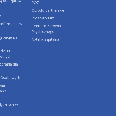
ą do szpitala
POZ
Ośrodki partnerskie
a
Prosektorium
 informacje w
Centrum Zdrowia
Psychicznego
ji pacjenta -
Apteka Szpitalna
ielania
otnych
brania dla
 Osobowych
wia
ania i
dycznych w