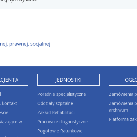
ej, prawnej, socjalnej
ACJENTA
JEDNOSTKI
OGŁ
l
Poradnie specjalistyczne
Zamówienia p
 kontakt
Oddziały szpitalne
Zamówienia pu
archiwum
ęście
Zakład Rehabilitacji
Platforma za
iązujące w
Pracownie diagnostyczne
Pogotowie Ratunkowe