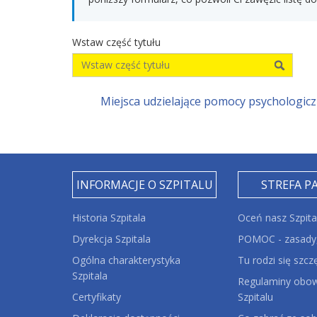
Wstaw część tytułu
Miejsca udzielające pomocy psychologiczn
INFORMACJE O SZPITALU
STREFA P
Historia Szpitala
Oceń nasz Szpita
Dyrekcja Szpitala
POMOC - zasady,
Ogólna charakterystyka
Tu rodzi się szcz
Szpitala
Regulaminy obow
Certyfikaty
Szpitalu