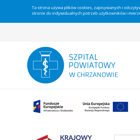
Ta strona używa plików cookies, zapisywanych i odczyt
stronie do indywidualnych potrzeb użytkowników i mierze