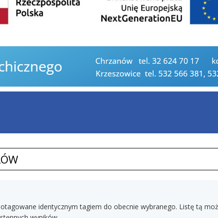
ŁÓW
tały otagowane identycznym tagiem do obecnie wybranego. Listę tą m
dostępnych wyników.