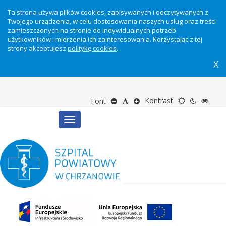
Ta strona używa plików cookies, zapisywanych i odczytywanych z
Twojego urządzenia, w celu dostosowania naszych usług oraz treści
zamieszczonych na stronie do indywidualnych potrzeb
użytkowników i mierzenia ich zainteresowania. Korzystając z tej
strony akceptujesz
politykę cookies
.
X
Motyw
Tryb
Tryb
Zmniejsz
Domyślny
Zwiększ
Kontrast
Font
Toggle
domyślny
nocny
wyso
rozmiar
rozmiar
rozmiar
navigation
kontr
tekstu
tekstu
tekstu