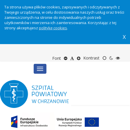
Ta strona używa plików cookies, zapisywanych i odczytywanych z
Twojego urządzenia, w celu dostosowania naszych usług oraz treści
zamieszczonych na stronie do indywidualnych potrzeb
użytkowników i mierzenia ich zainteresowania. Korzystając z tej
strony akceptujesz
politykę cookies
.
X
Motyw
Tryb
Tryb
Zmniejsz
Domyślny
Zwiększ
Kontrast
Font
Toggle
domyślny
nocny
wyso
rozmiar
rozmiar
rozmiar
navigation
kontr
tekstu
tekstu
tekstu