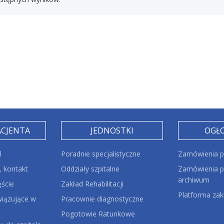
ACJENTA
JEDNOSTKI
OGŁ
l
Poradnie specjalistyczne
Zamówienia p
 kontakt
Oddziały szpitalne
Zamówienia pu
archiwum
ęście
Zakład Rehabilitacji
Platforma za
iązujące w
Pracownie diagnostyczne
Pogotowie Ratunkowe