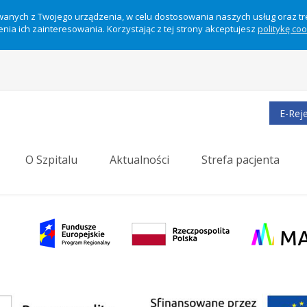
ywanych z Twojego urządzenia, w celu dostosowania naszych usług oraz t
nia ich zainteresowania. Korzystając z tej strony akceptujesz
politykę co
E-Reje
O Szpitalu
Aktualności
Strefa pacjenta