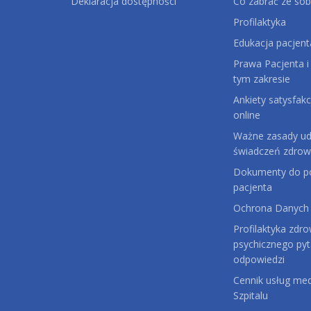
Deklaracja dostępności
Co zabrać ze sob
Profilaktyka
Edukacja pacjent
Prawa Pacjenta i
tym zakresie
Ankiety satysfakc
online
Ważne zasady udz
świadczeń zdrow
Dokumenty do po
pacjenta
Ochrona Danych
Profilaktyka zdro
psychicznego pyt
odpowiedzi
Cennik usług me
Szpitalu