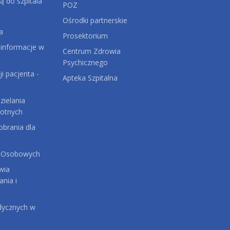
ą do szpitala
POZ
Ośrodki partnerskie
a
Prosektorium
 informacje w
Centrum Zdrowia
Psychicznego
ji pacjenta -
Apteka Szpitalna
ielania
otnych
brania dla
 Osobowych
wia
ania i
dycznych w