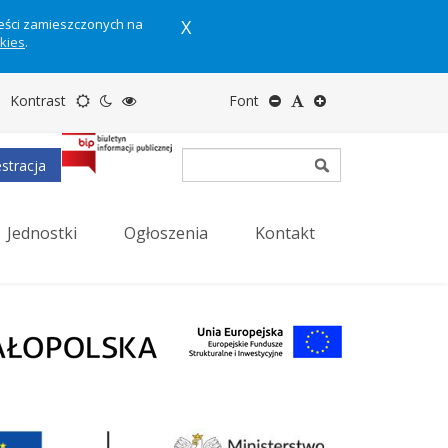
reści zamieszczonych na
X
okies
.
Motyw
Tryb
Tryb
Zmniejsz
Domyślny
Zwiększ
Kontrast
Font
domyślny
nocny
wysokiego
rozmiar
rozmiar
rozmiar
stracja
kontrastu
tekstu
tekstu
tekstu
Jednostki
Ogłoszenia
Kontakt