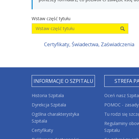
Wstaw część tytułu
Certyfikaty, Świadectwa, Zaświadczenia
INFORMACJE O SZPITALU
STREFA P
Historia Szpitala
Oceń nasz Szpita
Dyrekcja Szpitala
POMOC - zasady,
Ogólna charakterystyka
Tu rodzi się szcz
Szpitala
Regulaminy obow
Certyfikaty
Szpitalu