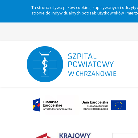
Ta strona używa plików cookies, zapisywanych i odczyt
stronie do indywidualnych potrzeb użytkowników i mierze