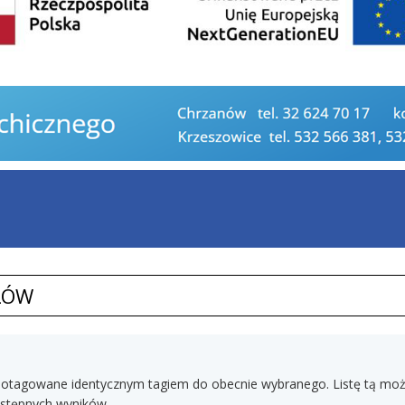
ŁÓW
tały otagowane identycznym tagiem do obecnie wybranego. Listę tą m
dostępnych wyników.