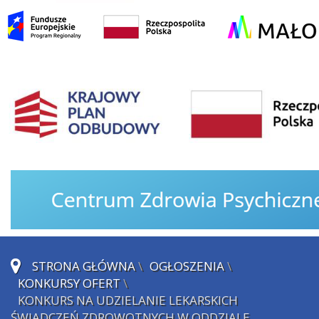
STRONA GŁÓWNA
\
OGŁOSZENIA
\
KONKURSY OFERT
\
KONKURS NA UDZIELANIE LEKARSKICH
ŚWIADCZEŃ ZDROWOTNYCH W ODDZIALE