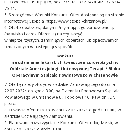
ul. Topolowa 16, II piętro, pok. 235, tel. 32 624-70-06, 32 624-
75-11.
5. Szczegółowe Warunki Konkursu Ofert dostępne są na stronie
internetowej Szpitala: https://www.szpital-chrzanow.pl/
6. Ofertę opatrzoną danymi Przyjmującego zamówienie tj.
(nazwisko i adres Oferenta) należy złożyć
w nieprzejrzystych, zamkniętych kopertach lub opakowanych
oznaczonych w następujący sposób:
Konkurs
na udzielanie lekarskich świadczeń zdrowotnych w
Oddziale Anestezjologii i Intensywnej Terapii / Bloku
Operacyjnym Szpitala Powiatowego w Chrzanowie
7. Ofertę należy złożyć w siedzibie Zamawiającego do dnia
22.03.2022r. do godz. 8:00, na Dzienniku Podawczym Szpitala
Powiatowego w Chrzanowie ul. Topolowa 16, Pawilon „D”, II
piętro.
8. Otwarcie ofert nastąpi w dniu 22.03.2022r. o godz. 11:00 , w
siedzibie Udzielającego Zamówienia.
9. Planowane rozstrzygnięcie Konkursu Ofert odbędzie się w
dniu 22.03.2022r. o godz. 13:00