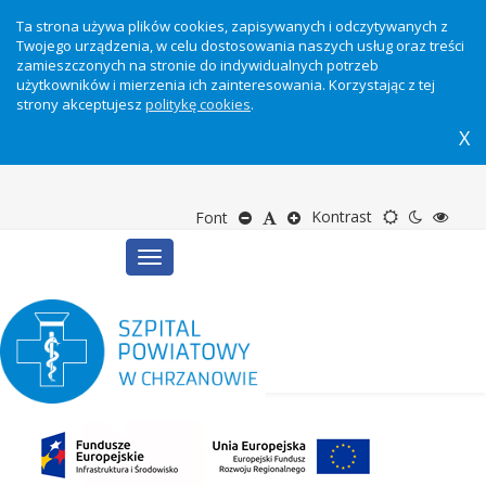
Ta strona używa plików cookies, zapisywanych i odczytywanych z
Twojego urządzenia, w celu dostosowania naszych usług oraz treści
zamieszczonych na stronie do indywidualnych potrzeb
użytkowników i mierzenia ich zainteresowania. Korzystając z tej
strony akceptujesz
politykę cookies
.
X
Motyw
Tryb
Tryb
Zmniejsz
Domyślny
Zwiększ
Kontrast
Font
Toggle
domyślny
nocny
wyso
rozmiar
rozmiar
rozmiar
navigation
kontr
tekstu
tekstu
tekstu