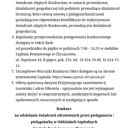
świadczeń objętych Konkursem, w ramach prowadzonej
działalności gospodarczej lub podmioty prowadzące działalność
leczniczą, które zawrą umowę z pielęgniarkami/rzami
posiadającym odpowiednie kwalifikacje do wykonywania
świadczeń objętych Konkursem, prowadzącym działalność
gospodarczą.
Regulamin przeprowadzenia postępowania konkursowego
dostępny w Sekcji Kadr
od poniedziałku do piątku w godzinach 7.00 – 14.35 w siedzibie
Szpitala Powiatowego w Chrzanowie,
ul. Topolowa 16, II piętro, pok. 235, tel. 32 624-70-06, 32 624-75-
11.
Szczegółowe Warunki Konkursu Ofert dostępne są na stronie
internetowej Szpitala:
https://www.szpital-chrzanow.pl/
Ofertę opatrzoną danymi Przyjmującego zamówienie tj.
(nazwisko i adres Oferenta – opcjonalnie nie jest wymagane)
należy złożyć w nieprzejrzystych, zamkniętych kopertach lub
opakowanych oznaczonych w następujący sposób:
Konkurs
na udzielanie świadczeń zdrowotnych przez pielęgniarza /
pielęgniarkę w Oddziałach Szpitalnych