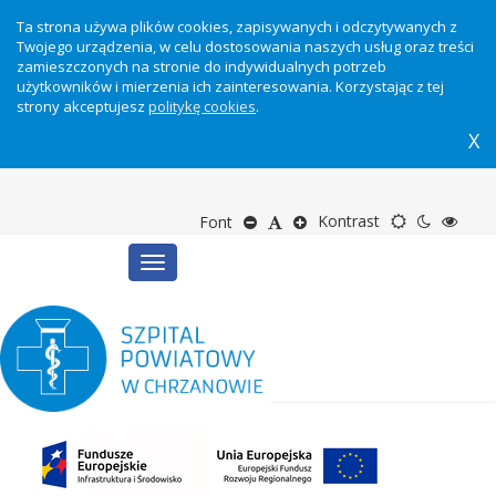
Ta strona używa plików cookies, zapisywanych i odczytywanych z
Twojego urządzenia, w celu dostosowania naszych usług oraz treści
zamieszczonych na stronie do indywidualnych potrzeb
użytkowników i mierzenia ich zainteresowania. Korzystając z tej
strony akceptujesz
politykę cookies
.
X
Motyw
Tryb
Tryb
Zmniejsz
Domyślny
Zwiększ
Kontrast
Font
Toggle
domyślny
nocny
wyso
rozmiar
rozmiar
rozmiar
navigation
kontr
tekstu
tekstu
tekstu