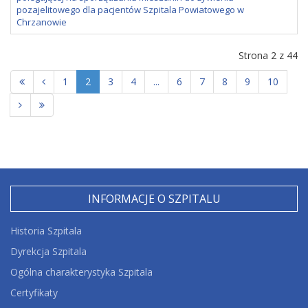
pozajelitowego dla pacjentów Szpitala Powiatowego w
Chrzanowie
Strona 2 z 44
1
2
3
4
...
6
7
8
9
10
INFORMACJE O SZPITALU
Historia Szpitala
Dyrekcja Szpitala
Ogólna charakterystyka Szpitala
Certyfikaty