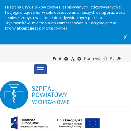
Ta strona używa plików cookies, zapisywanych i odczytywanych z
Twojego urządzenia, w celu dostosowania naszych usług oraz treści
zamieszczonych na stronie do indywidualnych potrzeb
użytkowników i mierzenia ich zainteresowania. Korzystając z tej
strony akceptujesz
politykę cookies
.
X
Motyw
Tryb
Tryb
Zmniejsz
Domyślny
Zwiększ
Kontrast
Font
Toggle
domyślny
nocny
wyso
rozmiar
rozmiar
rozmiar
navigation
kontr
tekstu
tekstu
tekstu