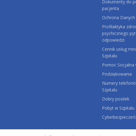
Dokumenty do po
pacjenta
Ochrona Danych
Profilaktyka zdro
psychicznego pyt
odpowiedzi
Cennik usług me
Szpitalu
Pomoc Socjalna w
Podziękowania
Numery telefonów
Szpitalu
Dobry posiłek
Pobyt w Szpitalu
Cyberbezpiecze