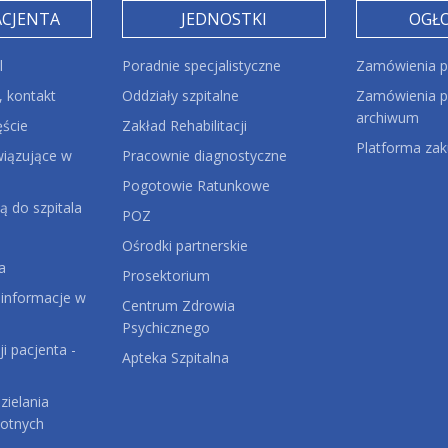
ACJENTA
JEDNOSTKI
OGŁ
l
Poradnie specjalistyczne
Zamówienia p
 kontakt
Oddziały szpitalne
Zamówienia pu
archiwum
ęście
Zakład Rehabilitacji
Platforma za
iązujące w
Pracownie diagnostyczne
Pogotowie Ratunkowe
ą do szpitala
POZ
Ośrodki partnerskie
a
Prosektorium
 informacje w
Centrum Zdrowia
Psychicznego
ji pacjenta -
Apteka Szpitalna
ielania
otnych