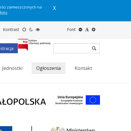
reści zamieszczonych na
X
okies
.
Motyw
Tryb
Tryb
Zmniejsz
Domyślny
Zwiększ
Kontrast
Font
domyślny
nocny
wysokiego
rozmiar
rozmiar
rozmiar
stracja
kontrastu
tekstu
tekstu
tekstu
Jednostki
Ogłoszenia
Kontakt