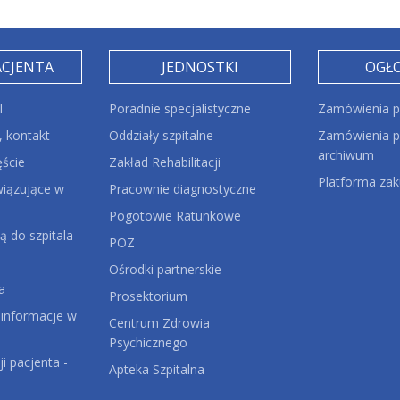
ACJENTA
JEDNOSTKI
OGŁ
l
Poradnie specjalistyczne
Zamówienia p
 kontakt
Oddziały szpitalne
Zamówienia pu
archiwum
ęście
Zakład Rehabilitacji
Platforma za
iązujące w
Pracownie diagnostyczne
Pogotowie Ratunkowe
ą do szpitala
POZ
Ośrodki partnerskie
a
Prosektorium
 informacje w
Centrum Zdrowia
Psychicznego
ji pacjenta -
Apteka Szpitalna