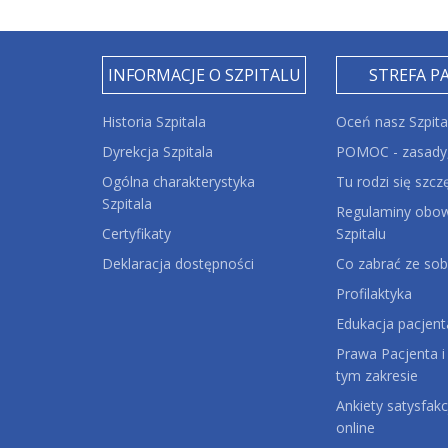
INFORMACJE O SZPITALU
STREFA P
Historia Szpitala
Oceń nasz Szpita
Dyrekcja Szpitala
POMOC - zasady,
Ogólna charakterystyka
Tu rodzi się szcz
Szpitala
Regulaminy obow
Certyfikaty
Szpitalu
Deklaracja dostępności
Co zabrać ze sob
Profilaktyka
Edukacja pacjent
Prawa Pacjenta i
tym zakresie
Ankiety satysfakc
online