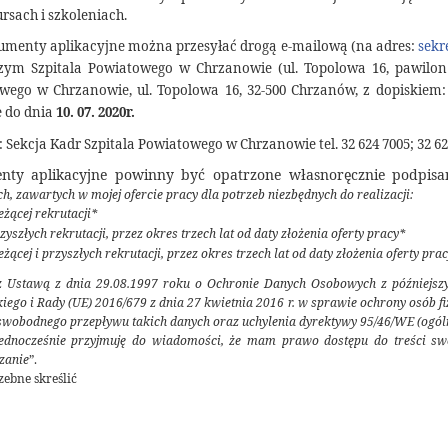
rsach i szkoleniach.
menty aplikacyjne można przesyłać drogą e-mailową (na adres:
ym Szpitala Powiatowego w Chrzanowie (ul. Topolowa 16, pawilon D,
wego w Chrzanowie, ul. Topolowa 16, 32-500 Chrzanów, z dopiskiem:
e do dnia
10. 07. 2020r.
 Sekcja Kadr Szpitala Powiatowego w Chrzanowie tel. 32 624 7005; 32 624
nty aplikacyjne powinny być opatrzone własnoręcznie podpisa
, zawartych w mojej ofercie pracy dla potrzeb niezbędnych do realizacji:
eżącej rekrutacji*
zyszłych rekrutacji, przez okres trzech lat od daty złożenia oferty pracy*
eżącej i przyszłych rekrutacji, przez okres trzech lat od daty złożenia oferty pra
z Ustawą z dnia 29.08.1997 roku o Ochronie Danych Osobowych z późniejs
iego i Rady (UE) 2016/679 z dnia 27 kwietnia 2016 r. w sprawie ochrony osób
swobodnego przepływu takich danych oraz uchylenia dyrektywy 95/46/WE (ogóln
Jednocześnie przyjmuję do wiadomości, że
mam prawo dostępu do treści swoi
zanie
”.
ebne skreślić