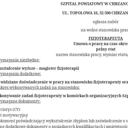
SZPITAL POWIATOWY W CHRZAN
UL. TOPOLOWA 16, 32-500 CHRZ
ogłasza nabór
na wolne stanowiska pra
FIZJOTERAPEUTA
Umowa o pracę na czas okre
pełny etat
nazwa stanowiska pracy, wymiar etatu
ymagania niezbędne:
ształcenie wyższe – magister fizjoterapii
ymagania dodatkowe:
dziane doświadczenie w pracy na stanowisku fizjoterapeuty oraz 
akres wykonywanych zadań na stanowisku:
onywanie zadań fizjoterapeuty w komórkach organizacyjnych Sz
ymagane dokumenty:
ciorys (CV)
ist motywacyjny
okument poświadczający wykształcenie /dyplom lub zaświadczenie o s
ne dodatkowe dokumenty o posiadanych kwalifikacjach i umiejętnościa