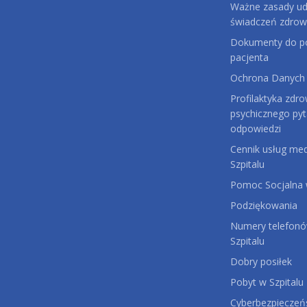
Ważne zasady udz
świadczeń zdrow
Dokumenty do po
pacjenta
Ochrona Danych
Profilaktyka zdro
psychicznego pyt
odpowiedzi
Cennik usług me
Szpitalu
Pomoc Socjalna w
Podziękowania
Numery telefonów
Szpitalu
Dobry posiłek
Pobyt w Szpitalu
Cyberbezpiecze