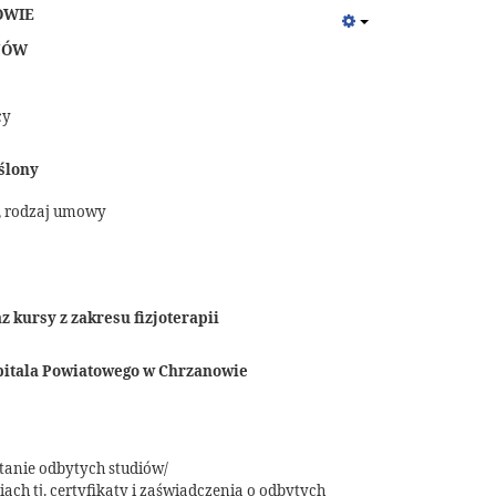
OWIE
ANÓW
cy
ślony
, rodzaj umowy
kursy z zakresu fizjoterapii
pitala Powiatowego w Chrzanowie
tanie odbytych studiów/
ch tj. certyfikaty i zaświadczenia o odbytych