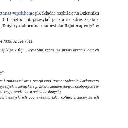
), składać osobiście na Dzienniku
 II piętro) lub przesyłać pocztą na adres Szpitala
 „
Dotyczy naboru na stanowisko fizjoterapeuty”
w
 7006, 32 624 7511.
ną klauzulą:
„Wyrażam zgodę na przetwarzanie danych
cy*
zymi zmianami oraz przepisami Rozporządzenia
Parlamentu
 fizycznych w związku z przetwarzaniem danych osobowych i w
e rozporządzenie o ochronie danych).
ch danych, ich poprawiania, jak i cofnięcia zgody na ich