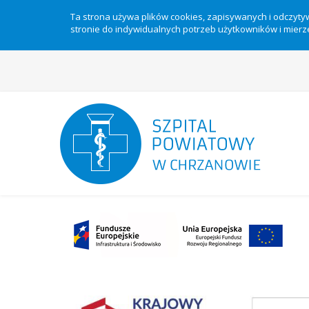
Ta strona używa plików cookies, zapisywanych i odczyt
stronie do indywidualnych potrzeb użytkowników i mierze