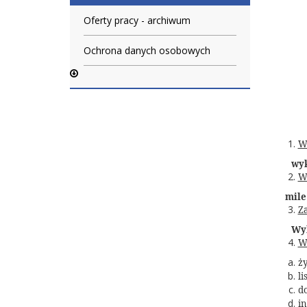
Oferty pracy - archiwum
Ochrona danych osobowych
W
wyk
W
mile wi
Z
Wyk
W
ży
l
d
in