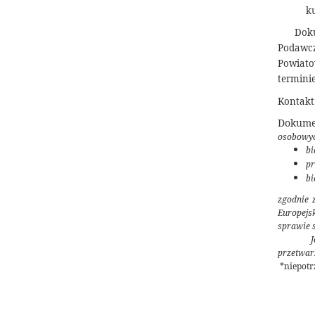
ku
Doku
Podawcz
Powiato
termini
Kontakt:
Dokume
osobowych
bi
pr
bi
zgodnie 
Europejsk
sprawie 
przetwar
*niepotrz