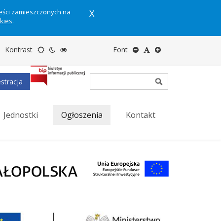
reści zamieszczonych na
X
okies
.
Motyw
Tryb
Tryb
Zmniejsz
Domyślny
Zwiększ
Kontrast
Font
domyślny
nocny
wysokiego
rozmiar
rozmiar
rozmiar
stracja
kontrastu
tekstu
tekstu
tekstu
Jednostki
Ogłoszenia
Kontakt