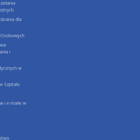
ielania
otnych
brania dla
 Osobowych
wia
ania i
dycznych w
 Szpitalu
 i e-maile w
ństwo