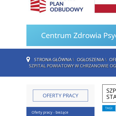
STRONA GŁÓWNA
\
OGŁOSZENIA
\
OF
SZPITAL POWIATOWY W CHRZANOWIE OG
SZ
OFERTY PRACY
STA
TAGI:
Oferty pracy - bieżące