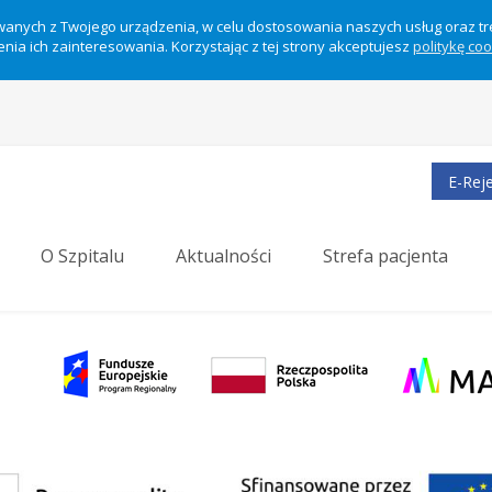
ywanych z Twojego urządzenia, w celu dostosowania naszych usług oraz t
nia ich zainteresowania. Korzystając z tej strony akceptujesz
politykę co
E-Reje
O Szpitalu
Aktualności
Strefa pacjenta