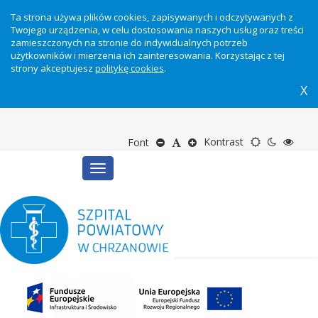
Ta strona używa plików cookies, zapisywanych i odczytywanych z
Twojego urządzenia, w celu dostosowania naszych usług oraz treści
zamieszczonych na stronie do indywidualnych potrzeb
użytkowników i mierzenia ich zainteresowania. Korzystając z tej
strony akceptujesz
politykę cookies
.
X
Motyw
Tryb
Tryb
Zmniejsz
Domyślny
Zwiększ
Kontrast
Font
Toggle
domyślny
nocny
wyso
rozmiar
rozmiar
rozmiar
navigation
kontr
tekstu
tekstu
tekstu