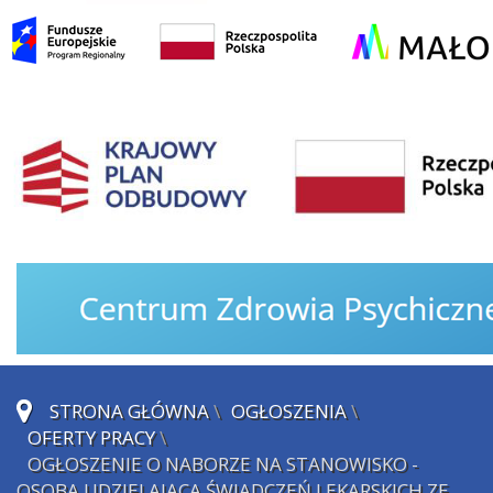
STRONA GŁÓWNA
\
OGŁOSZENIA
\
OFERTY PRACY
\
OGŁOSZENIE O NABORZE NA STANOWISKO -
OSOBA UDZIELAJĄCA ŚWIADCZEŃ LEKARSKICH ZE