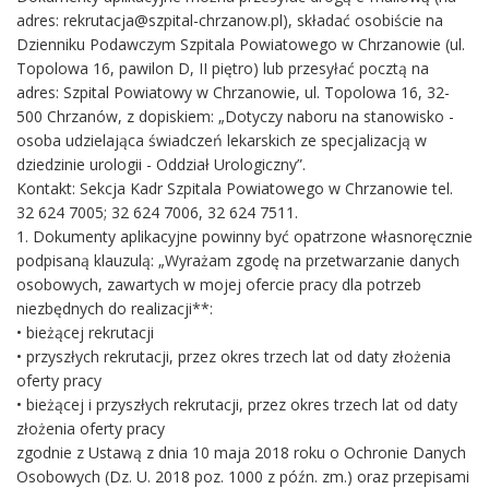
adres:
rekrutacja@szpital-chrzanow.pl
), składać osobiście na
Dzienniku Podawczym Szpitala Powiatowego w Chrzanowie (ul.
Topolowa 16, pawilon D, II piętro) lub przesyłać pocztą na
adres: Szpital Powiatowy w Chrzanowie, ul. Topolowa 16, 32-
500 Chrzanów, z dopiskiem: „Dotyczy naboru na stanowisko -
osoba udzielająca świadczeń lekarskich ze specjalizacją w
dziedzinie urologii - Oddział Urologiczny”.
Kontakt: Sekcja Kadr Szpitala Powiatowego w Chrzanowie tel.
32 624 7005; 32 624 7006, 32 624 7511.
1. Dokumenty aplikacyjne powinny być opatrzone własnoręcznie
podpisaną klauzulą: „Wyrażam zgodę na przetwarzanie danych
osobowych, zawartych w mojej ofercie pracy dla potrzeb
niezbędnych do realizacji**:
• bieżącej rekrutacji
• przyszłych rekrutacji, przez okres trzech lat od daty złożenia
oferty pracy
• bieżącej i przyszłych rekrutacji, przez okres trzech lat od daty
złożenia oferty pracy
zgodnie z Ustawą z dnia 10 maja 2018 roku o Ochronie Danych
Osobowych (Dz. U. 2018 poz. 1000 z późn. zm.) oraz przepisami