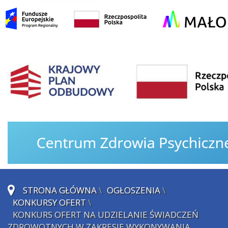
STRONA GŁÓWNA
\
OGŁOSZENIA
\
KONKURSY OFERT
\
KONKURS OFERT NA UDZIELANIE ŚWIADCZEŃ
ZDROWOTNYCH W ZAKRESIE WYKONYWANIA