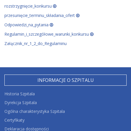
rozstrzygnięcie_konkursu
przesunięcie_terminu_składania_ofert
Odpowiedzi_na_pytania
Regulamin_i_szczegółowe_warunki_konkursu
Załącznik_nr_1_2_do_Regulaminu
INFORMACJE O SZPITALU
Historia Szpitala
Dyrekcja Szpitala
Ogólna charakterystyka Szpitala
Certyfikaty
Deklaracja dostępności