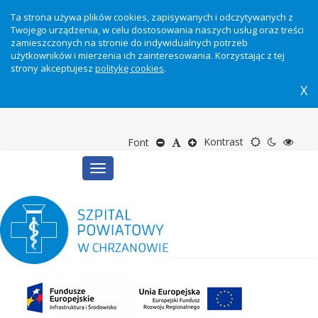
Ta strona używa plików cookies, zapisywanych i odczytywanych z
Twojego urządzenia, w celu dostosowania naszych usług oraz treści
zamieszczonych na stronie do indywidualnych potrzeb
użytkowników i mierzenia ich zainteresowania. Korzystając z tej
strony akceptujesz
politykę cookies
.
X
Motyw
Tryb
Tryb
Zmniejsz
Domyślny
Zwiększ
Kontrast
Font
Toggle
domyślny
nocny
wyso
rozmiar
rozmiar
rozmiar
navigation
kontr
tekstu
tekstu
tekstu