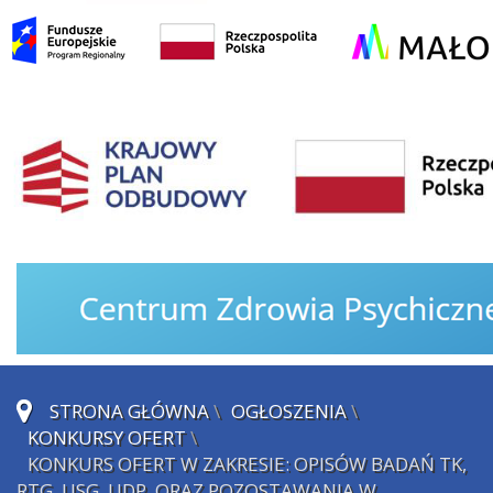
STRONA GŁÓWNA
\
OGŁOSZENIA
\
KONKURSY OFERT
\
KONKURS OFERT W ZAKRESIE: OPISÓW BADAŃ TK,
RTG, USG, UDP, ORAZ POZOSTAWANIA W