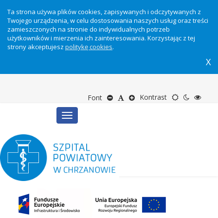
Ta strona używa plików cookies, zapisywanych i odczytywanych z
Twojego urządzenia, w celu dostosowania naszych usług oraz treści
zamieszczonych na stronie do indywidualnych potrzeb
użytkowników i mierzenia ich zainteresowania. Korzystając z tej
strony akceptujesz
politykę cookies
.
X
Motyw
Tryb
Tryb
Zmniejsz
Domyślny
Zwiększ
Kontrast
Font
Toggle
domyślny
nocny
wyso
rozmiar
rozmiar
rozmiar
navigation
kontr
tekstu
tekstu
tekstu