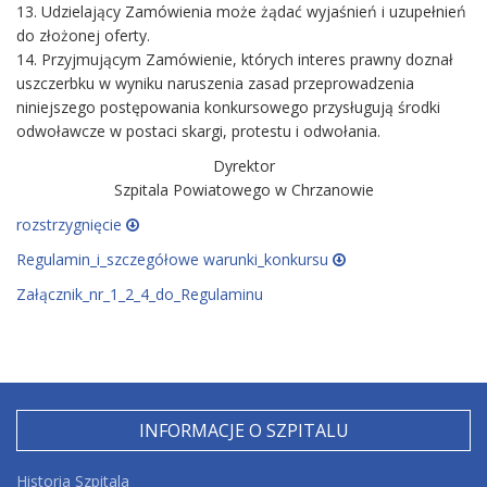
13. Udzielający Zamówienia może żądać wyjaśnień i uzupełnień
do złożonej oferty.
14. Przyjmującym Zamówienie, których interes prawny doznał
uszczerbku w wyniku naruszenia zasad przeprowadzenia
niniejszego postępowania konkursowego przysługują środki
odwoławcze w postaci skargi, protestu i odwołania.
Dyrektor
Szpitala Powiatowego w Chrzanowie
rozstrzygnięcie
Regulamin_i_szczegółowe warunki_konkursu
Załącznik_nr_1_2_4_do_Regulaminu
INFORMACJE O SZPITALU
Historia Szpitala