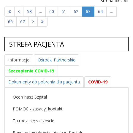
Strona 63 z 85
58
...
60
61
62
63
64
...
66
67
STREFA PACJENTA
Informacje
Ośrodki Partnerskie
Szczepienie COVID-19
Dokumenty do pobrania dla pacjenta
COVID-19
Oceń nasz Szpital
POMOC - zasady, kontakt
Tu rodzi się szczęście
Regulaminy obowiązujące w Szpitalu