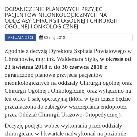
OGRANICZENIE PLANOWYCH PRZYJĘĆ
PACJENTÓW NIEONKOLOGICZNYCH NA
ODDZIAŁY CHIRURGII OGÓLNEJ I CHIRURGII
OGÓLNEJ I ONKOLOGICZNEJ
AKTUALNOŚCI
08 maj 2018
Zgodnie z decyzją Dyrektora Szpitala Powiatowego w
Chrzanowie, mgr inż. Waldemara Stylo,
w okresie od
23 kwietnia 2018 r. do 30 czerwca 2018 r.
ograniczono planowe przyjęcia pacjentów
nieonkologicznych na oddziały Chirurgii ogólnej oraz
Chirurgii Ogólnej i Onkologicznej
oraz
wyłączono na
ten okres 1 salę operacyjną
(która w tym czasie będzie
przeznaczona do zabiegów wszczepiania endoprotez
przez Oddział Chirurgii Urazowo-Ortopedycznej).
Decyzję podjęto wobec wykonania przez oddziały
chirurgiczne w I kwartale nadwykonań na poziomie