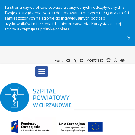
Ta strona używa plików cookies, zapisywanych i odczytywanych z
Twojego urządzenia, w celu dostosowania naszych usług oraz treści
zamieszczonych na stronie do indywidualnych potrzeb
użytkowników i mierzenia ich zainteresowania. Korzystając z tej
strony akceptujesz
politykę cookies
.
X
Motyw
Tryb
Tryb
Zmniejsz
Domyślny
Zwiększ
Kontrast
Font
Toggle
domyślny
nocny
wyso
rozmiar
rozmiar
rozmiar
navigation
kontr
tekstu
tekstu
tekstu