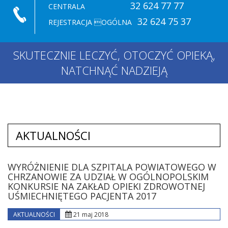
32 624 77 77
CENTRALA
32 624 75 37
REJESTRACJA OGÓLNA
SKUTECZNIE LECZYĆ, OTOCZYĆ OPIEKĄ,
NATCHNĄĆ NADZIEJĄ
AKTUALNOŚCI
WYRÓŻNIENIE DLA SZPITALA POWIATOWEGO W
CHRZANOWIE ZA UDZIAŁ W OGÓLNOPOLSKIM
KONKURSIE NA ZAKŁAD OPIEKI ZDROWOTNEJ
UŚMIECHNIĘTEGO PACJENTA 2017
AKTUALNOŚCI
21 maj 2018