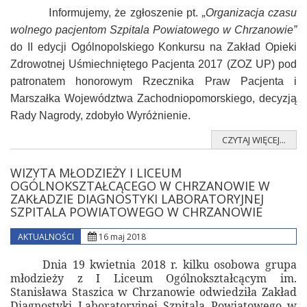
I
nformujemy, że zgłoszenie pt.
„Organizacja czasu
wolnego pacjentom Szpitala Powiatowego w Chrzanowie”
do II edycji Ogólnopolskiego Konkursu na Zakład Opieki
Zdrowotnej Uśmiechniętego Pacjenta 2017 (ZOZ UP) pod
patronatem honorowym Rzecznika Praw Pacjenta i
Marszałka Województwa Zachodniopomorskiego, decyzją
Rady Nagrody, zdobyło Wyróżnienie.
CZYTAJ WIĘCEJ...
WIZYTA MŁODZIEŻY I LICEUM
OGÓLNOKSZTAŁCĄCEGO W CHRZANOWIE W
ZAKŁADZIE DIAGNOSTYKI LABORATORYJNEJ
SZPITALA POWIATOWEGO W CHRZANOWIE
AKTUALNOŚCI
16 maj 2018
Dnia 19 kwietnia 2018 r. kilku osobowa grupa
młodzieży z I Liceum Ogólnokształcącym im.
Stanisława Staszica w Chrzanowie odwiedziła Zakład
Diagnostyki Laboratoryjnej Szpitala Powiatowego w