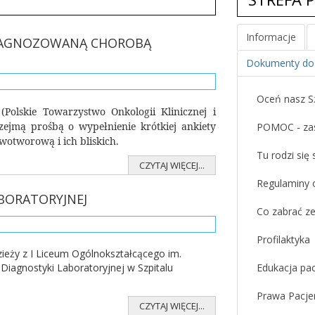
Informacje
DIAGNOZOWANĄ CHOROBĄ
Dokumenty do 
Oceń nasz Sz
Polskie Towarzystwo Onkologii Klinicznej i
zejmą prośbą o wypełnienie krótkiej ankiety
POMOC - zas
otworową i ich bliskich.
Tu rodzi się 
CZYTAJ WIĘCEJ...
Regulaminy 
BORATORYJNEJ
Co zabrać ze
Profilaktyka
eży z I Liceum Ogólnokształcącego im.
Diagnostyki Laboratoryjnej w Szpitalu
Edukacja pac
Prawa Pacjen
CZYTAJ WIĘCEJ...