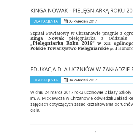
KINGA NOWAK - PIELĘGNIARKĄ ROKU 20
DLA PACJENTA
05 kwiecień 2017
Szpital Powiatowy w Chrzanowie pragnie z ogr
Kinga Nowak
pielęgniarka z Oddziału N
„Pielęgniarką Roku 2016”
w XII ogólnopo
Polskie Towarzystwo Pielęgniarskie
Honoro
pod
EDUKACJA DLA UCZNIÓW W ZAKŁADZIE R
DLA PACJENTA
04 kwiecień 2017
W dniu 24 marca 2017 roku uczniowie 2 klasy Szkoły
im. A. Mickiewicza w Chrzanowie odwiedzili Zakład Reh
zajęciach dotyczących zasad kształtowania odruchów
ciała.