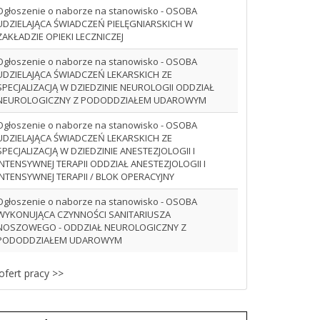
Ogłoszenie o naborze na stanowisko - OSOBA
UDZIELAJĄCA ŚWIADCZEŃ PIELĘGNIARSKICH W
ZAKŁADZIE OPIEKI LECZNICZEJ
Ogłoszenie o naborze na stanowisko - OSOBA
UDZIELAJĄCA ŚWIADCZEŃ LEKARSKICH ZE
SPECJALIZACJĄ W DZIEDZINIE NEUROLOGII ODDZIAŁ
NEUROLOGICZNY Z PODODDZIAŁEM UDAROWYM
Ogłoszenie o naborze na stanowisko - OSOBA
UDZIELAJĄCA ŚWIADCZEŃ LEKARSKICH ZE
SPECJALIZACJĄ W DZIEDZINIE ANESTEZJOLOGII I
INTENSYWNEJ TERAPII ODDZIAŁ ANESTEZJOLOGII I
INTENSYWNEJ TERAPII / BLOK OPERACYJNY
Ogłoszenie o naborze na stanowisko - OSOBA
WYKONUJĄCA CZYNNOŚCI SANITARIUSZA
NOSZOWEGO - ODDZIAŁ NEUROLOGICZNY Z
PODODDZIAŁEM UDAROWYM
ofert pracy >>