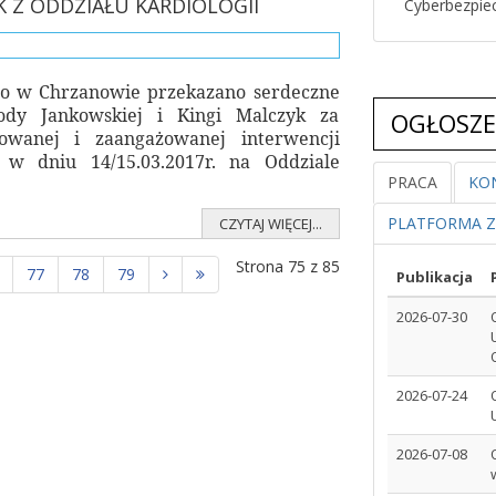
 Z ODDZIAŁU KARDIOLOGII
Cyberbezpie
go w Chrzanowie przekazano serdeczne
ody Jankowskiej i Kingi Malczyk za
OGŁOSZE
dowanej i zaangażowanej interwencji
 w dniu 14/15.03.2017r. na Oddziale
PRACA
KO
PLATFORMA 
CZYTAJ WIĘCEJ...
Strona 75 z 85
77
78
79
Publikacja
2026-07-30
2026-07-24
2026-07-08