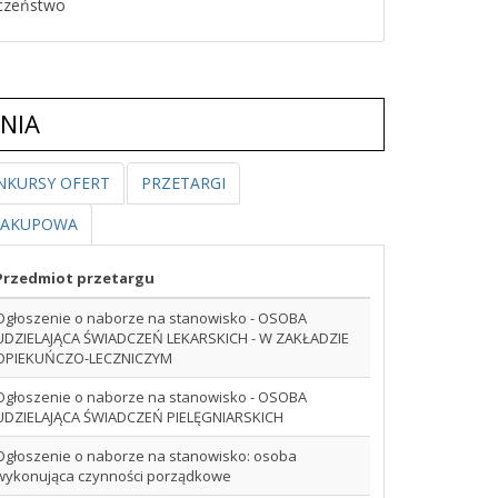
czeństwo
NIA
NKURSY OFERT
PRZETARGI
ZAKUPOWA
Przedmiot przetargu
Ogłoszenie o naborze na stanowisko - OSOBA
UDZIELAJĄCA ŚWIADCZEŃ LEKARSKICH - W ZAKŁADZIE
OPIEKUŃCZO-LECZNICZYM
Ogłoszenie o naborze na stanowisko - OSOBA
UDZIELAJĄCA ŚWIADCZEŃ PIELĘGNIARSKICH
Ogłoszenie o naborze na stanowisko: osoba
wykonująca czynności porządkowe