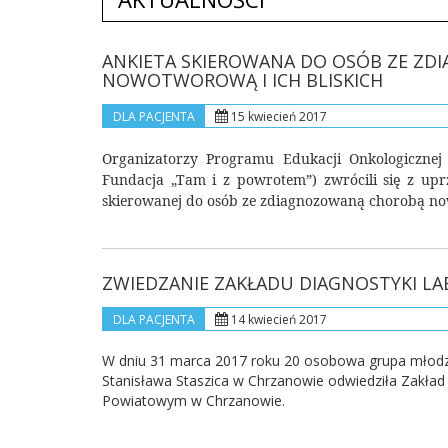
ANKIETA SKIEROWANA DO OSÓB ZE Z
NOWOTWOROWĄ I ICH BLISKICH
DLA PACJENTA
15 kwiecień 2017
Organizatorzy Programu Edukacji Onkologicznej (
Fundacja „Tam i z powrotem”) zwrócili się z upr
skierowanej do osób ze zdiagnozowaną chorobą now
ZWIEDZANIE ZAKŁADU DIAGNOSTYKI LA
DLA PACJENTA
14 kwiecień 2017
W dniu 31 marca 2017 roku 20 osobowa grupa młodzi
Stanisława Staszica w Chrzanowie odwiedziła Zakład 
Powiatowym w Chrzanowie.