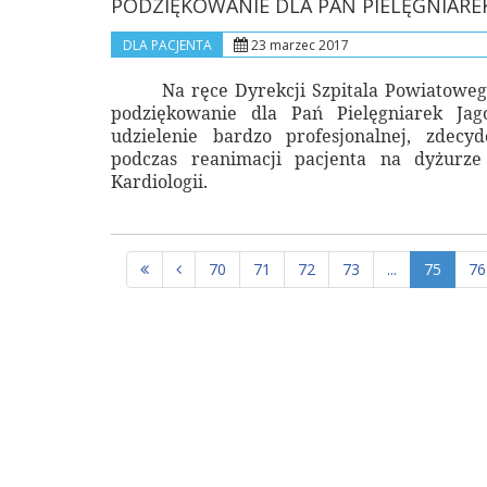
PODZIĘKOWANIE DLA PAŃ PIELĘGNIAREK
DLA PACJENTA
23 marzec 2017
Na ręce Dyrekcji Szpitala Powiatowe
podziękowanie dla Pań Pielęgniarek Jag
udzielenie bardzo profesjonalnej, zdecy
podczas reanimacji pacjenta na dyżurze
Kardiologii.
70
71
72
73
...
75
76