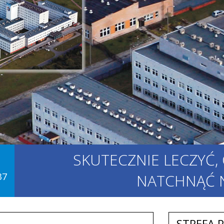
SKUTECZNIE LECZYĆ,
37
NATCHNĄĆ N
STREFA 