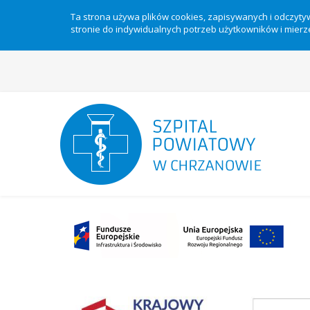
Ta strona używa plików cookies, zapisywanych i odczyt
stronie do indywidualnych potrzeb użytkowników i mierze