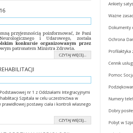
Ankiety satys
16
Ważne zasad
Dokumenty d
omną przyjemnością poinformować, że Pani
eurologicznego i Udarowego, została
Ochrona Da
lskim konkursie organizowanym przez
wym patronatem Ministra Zdrowia.
Profilaktyka
CZYTAJ WIĘCEJ...
Cennik usług
EHABILITACJI
Pomoc Socja
Podziękowan
 Podstawowej nr 1 z Oddziałami Integracyjnymi
abilitacji Szpitala w celu uczestnictwa w
Numery telef
 prawidłowej postawy ciała i kontroli własnego
Dobry posiłe
CZYTAJ WIĘCEJ...
Pobyt w Szpi