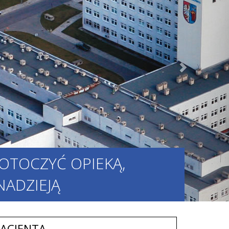
 OTOCZYĆ OPIEKĄ,
ADZIEJĄ
PACJENTA