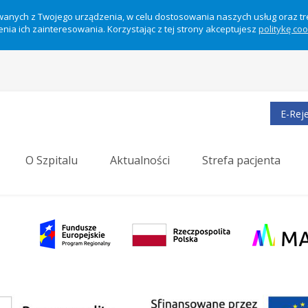
ywanych z Twojego urządzenia, w celu dostosowania naszych usług oraz t
nia ich zainteresowania. Korzystając z tej strony akceptujesz
politykę co
E-Reje
O Szpitalu
Aktualności
Strefa pacjenta