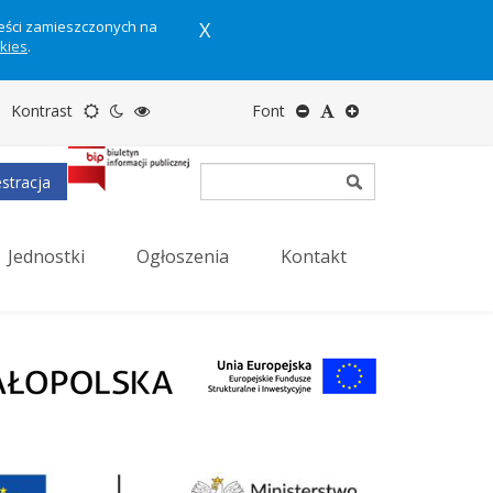
reści zamieszczonych na
X
okies
.
Motyw
Tryb
Tryb
Zmniejsz
Domyślny
Zwiększ
Kontrast
Font
domyślny
nocny
wysokiego
rozmiar
rozmiar
rozmiar
stracja
kontrastu
tekstu
tekstu
tekstu
Jednostki
Ogłoszenia
Kontakt